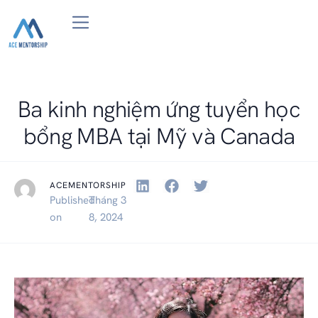
Du học Đại Học/Thạc sỹ/MBA Mentoring 1-on-1
Job Search BootCamp in Computer Science
Review Resume| Mock Interview
Ba kinh nghiệm ứng tuyển học
bổng MBA tại Mỹ và Canada
ACEMENTORSHIP
Published
Tháng 3
on
8, 2024