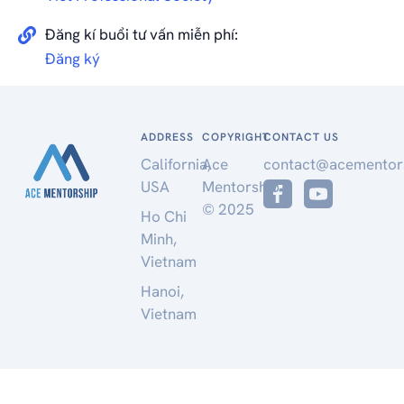
Đăng kí buổi tư vấn miễn phí:
Đăng ký
ADDRESS
COPYRIGHT
CONTACT US
California,
Ace
contact@acementor
USA
Mentorship
© 2025
Ho Chi
Minh,
Vietnam
Hanoi,
Vietnam