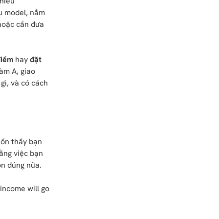
nhiều
ểu model, nắm
 hoặc cần đưa
điểm
hay
đặt
làm A, giao
 gì, và có cách
uốn thấy bạn
bằng việc bạn
òn đúng nữa.
 income will go