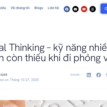
biểu
Về chúng tôi
Blogs
Liên hệ
G
cal Thinking – kỹ năng nhi
n còn thiếu khi đi phỏng 
SIDER
SHARE :
hed on
Tháng 10 27, 2025