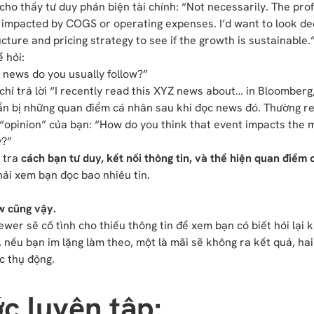
cho thấy tư duy phản biện tài chính: “Not necessarily. The prof
 impacted by COGS or operating expenses. I’d want to look de
cture and pricing strategy to see if the growth is sustainable.
 hỏi:
news do you usually follow?”
chỉ trả lời “I recently read this XYZ news about… in Bloomber
n bị những quan điểm cá nhân sau khi đọc news đó. Thường rec
“opinion” của bạn: “How do you think that event impacts the 
?”
 tra
cách bạn tư duy, kết nối thông tin, và thể hiện quan điểm 
ải xem bạn đọc bao nhiêu tin.
w cũng vậy.
ewer sẽ cố tình cho thiếu thông tin để xem bạn có biết hỏi lại 
 nếu bạn im lặng làm theo, một là mãi sẽ không ra kết quả, hai 
c thụ động.
c luyện tập: