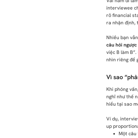
Vài năm đi làm
interviewee c
rõ financial s
ra nhận định, t
Nhiều bạn vẫn
câu hỏi ngược 
việc B làm B”.
nhìn riêng để 
Vì sao “phả
Khi phỏng vấn
nghĩ như thế n
hiểu tại sao m
Ví dụ, intervi
up proportiona
Một câu 