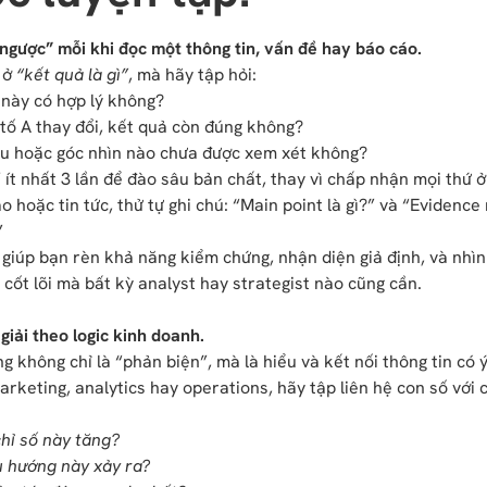
 ngược” mỗi khi đọc một thông tin, vấn đề hay báo cáo.
 ở
“kết quả là gì”
, mà hãy tập hỏi:
 này có hợp lý không?
tố A thay đổi, kết quả còn đúng không?
ệu hoặc góc nhìn nào chưa được xem xét không?
ít nhất 3 lần để đào sâu bản chất, thay vì chấp nhận mọi thứ ở
o hoặc tin tức, thử tự ghi chú: “Main point là gì?” và “Evidenc
”
giúp bạn rèn khả năng kiểm chứng, nhận diện giả định, và nhìn
 cốt lõi mà bất kỳ analyst hay strategist nào cũng cần.
giải theo logic kinh doanh.
ing không chỉ là “phản biện”, mà là hiểu và kết nối thông tin có 
arketing, analytics hay operations, hãy tập liên hệ con số với
chỉ số này tăng?
u hướng này xảy ra?