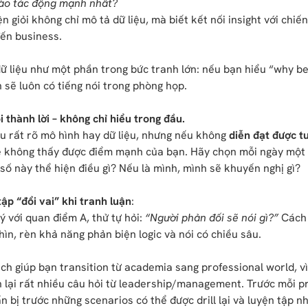
ào tác động mạnh nhất?
n giỏi không chỉ mô tả dữ liệu, mà biết kết nối insight với chiến
đến business.
ữ liệu như một phần trong bức tranh lớn: nếu bạn hiểu “why b
sẽ luôn có tiếng nói trong phòng họp.
 thành lời – không chỉ hiểu trong đầu.
u rất rõ mô hình hay dữ liệu, nhưng nếu không
diễn đạt được t
ẽ không thấy được điểm mạnh của bạn. Hãy chọn mỗi ngày một 
số này thể hiện điều gì? Nếu là mình, mình sẽ khuyến nghị gì?
tập “đổi vai” khi tranh luận
:
 với quan điểm A, thử tự hỏi:
“Người phản đối sẽ nói gì?”
Cách 
ìn, rèn khả năng phản biện logic và nói có chiều sâu.
ch giúp bạn transition từ academia sang professional world, vì
 lại rất nhiều câu hỏi từ leadership/management. Trước mỗi p
 bị trước những scenarios có thể được drill lại và luyện tập nh