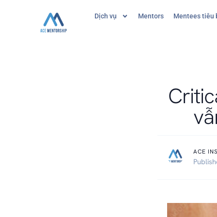
Dịch vụ
Mentors
Mentees tiêu 
Criti
vẫ
ACE IN
Publis