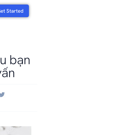
et Started
ều bạn
vấn