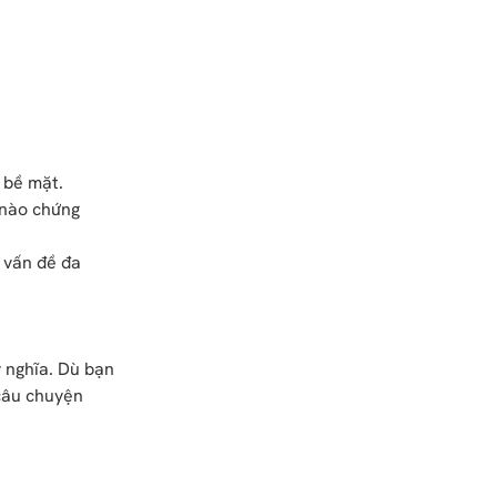
 bề mặt.
e nào chứng
 vấn đề đa
ý nghĩa. Dù bạn
 câu chuyện