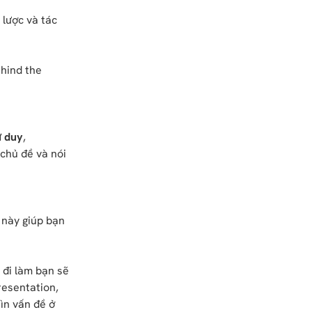
 lược và tác
ehind the
ư duy
,
chủ đề và nói
này giúp bạn
 đi làm bạn sẽ
resentation,
ìn vấn đề ở