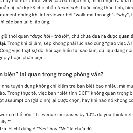
, hay mentor / interview các bạn học sinh, mình nhận ra khá 
huẩn bị cực kỳ kỹ cho phần
technical
: thuộc công thức tính, hi
tatement nhưng khi interviewer hỏi “walk me through”, “why”,
hì các bạn lại bị ấp úng.
 giữ thói quen
“được hỏi – trả lời”
, chứ chưa
đưa ra được quan 
lại
. Trong khi đi làm, sếp không phải lúc nào cũng “giao việc A 
 Công việc thật sự đòi hỏi bạn hiểu tại sao làm, dữ liệu đang nói
góp ý hoặc phản biện.
n biện” lại quan trọng trong phỏng vấn?
, nhà tuyển dụng không chỉ kiểm tra bạn biết bao nhiêu, mà m
ào. Trong thực tế, việc bạn “biết tính DCF” không quan trọng 
ột assumption (giả định) lại được chọn, hay khi nào nó không c
ewer có thể hỏi: “If revenue increases by 10%, do you think net
lly?”
trả lời chỉ dừng ở
“Yes”
hay
“No”
là chưa đủ.