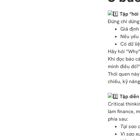
Tập “hỏi
Đừng chỉ dừng
Giả định
Nếu yếu 
Có dữ li
Hãy hỏi “Why” 
Khi đọc báo cá
minh điều đó?
Thói quen này 
chiều, kỹ năng
Tập diễn 
Critical think
làm finance, m
phía sau:
Tại sao 
Vì sao x