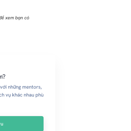
 để xem bạn có
m?
 với những mentors,
ịch vụ khác nhau phù
vu