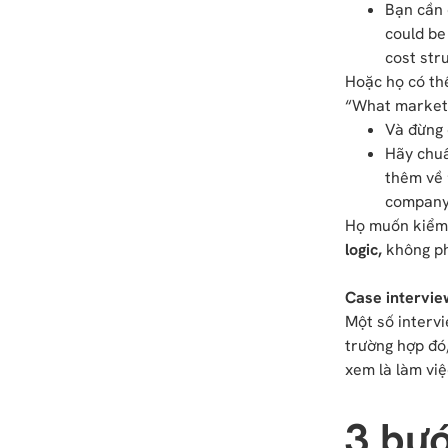
Bạn cần 
could be
cost stru
Hoặc họ có thể
“What market 
Và đừng 
Hãy chuẩ
thêm về 
company
Họ muốn kiểm
logic,
không ph
Case intervie
Một số intervi
trường hợp đó,
xem là làm việ
3 bướ