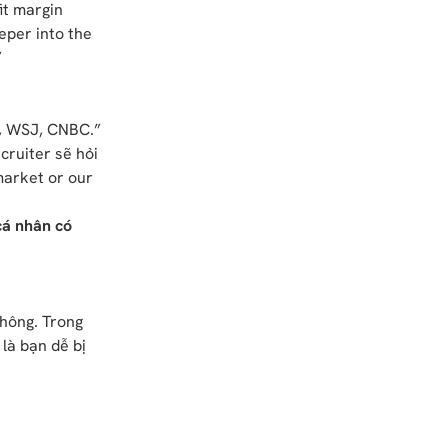
it margin
eper into the
”
g, WSJ, CNBC.”
ruiter sẽ hỏi
market or our
cá nhân có
không. Trong
là bạn dễ bị