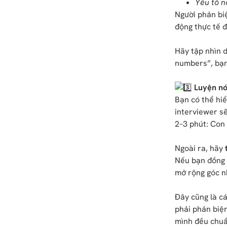
Yếu tố n
Người phản biệ
động thực tế 
Hãy tập nhìn d
numbers”, bạn 
Luyện nói
Bạn có thể hiể
interviewer s
2–3 phút: Con 
Ngoài ra, hãy
Nếu bạn đồng ý
mở rộng góc nh
Đây cũng là cá
phải phản biện
mình đều chuẩn