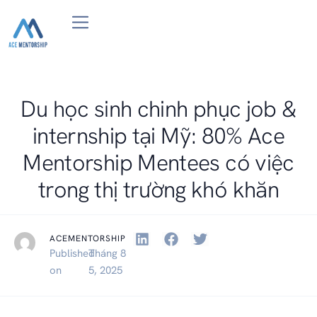
Du học Đại Học/Thạc sỹ/MBA Mentoring 1-on-1
Job Search BootCamp in Computer Science
Review Resume| Mock Interview
Du học sinh chinh phục job &
internship tại Mỹ: 80% Ace
Mentorship Mentees có việc
trong thị trường khó khăn
ACEMENTORSHIP
Published
Tháng 8
on
5, 2025