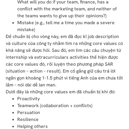
What will you do if your team, finance, has a
conflict with the marketing team, and neither of
the teams wants to give up their opinions?)
Mistake (e.g., tell me a time you made a severe
mistake)
Để chuẩn bị cho vòng này, em đã đọc kĩ job description
và culture của công ty nhằm tìm ra những core values có
khả năng sẽ được hỏi. Sau đó, em tìm các câu chuyện từ
internship và extracurriculars activities thể hiện được
các core values đó, rồi luyện theo phương pháp SAR
(situation – action – result). Em cố gắng giữ câu trả lời
ngắn gọn khoảng 1-1.5 phút vì tiếng Anh của em chưa tốt
lắm – nói dài dễ lan man.
Dưới đây là những core values em đã chuẩn bị khi đó:
Proactivity
Teamwork (collaboration + conflicts)
Persuation
Resilience
Helping others