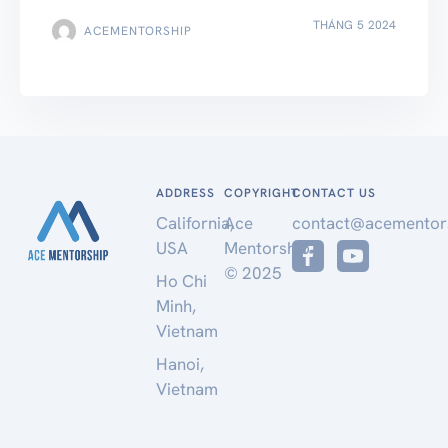
THÁNG 5 2024
ACEMENTORSHIP
ADDRESS
COPYRIGHT
CONTACT US
California,
Ace
contact@acementor
USA
Mentorship
© 2025
Ho Chi
Minh,
Vietnam
Hanoi,
Vietnam