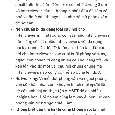
small talk thì sẽ ăn điểm. Em còn nhớ ở vòng 3 em
và interviewer dành khoảng 5 phút đầu để tám về
phở và ăn ở đâu thì ngon :))), nhờ đó mà phỏng vấn
đỡ sợ hẳn.
Nên chuẩn bị đa dạng loại câu hỏi cho
interviewers:
final round có rất nhiều interviewees
nên cũng có rất nhiều interviewers với đa dạng
background. Do đó, để không bị khớp khi đặt câu
hỏi cho interviewers vào cuối buổi phỏng vấn, mọi
người nên chuẩn bị càng nhiều câu hỏi càng tốt, và
xen lẫn vào đó một vài câu hỏi chung chung mà
interviewers nào cũng có thể áp dụng lên được.
Networking
: Vì mỗi đợt phỏng vấn và người phỏng
vấn sẽ khác nhau, em khuyến khích mọi người liên
hệ các anh chị đã thực tập ở MSFT để có nhiều
insights hơn. Hồi đó em cũng làm vậy á, nên lúc vào
phỏng vấn đỡ bỡ ngỡ nhiều lắm.
Không biết câu trả lời thì cũng không sao:
Em nghĩ