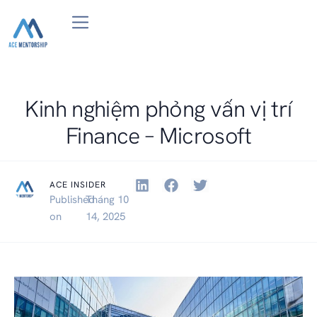
Du học Đại Học/Thạc sỹ/MBA Mentoring 1-on-1
Job Search BootCamp in Computer Science
Review Resume| Mock Interview
Kinh nghiệm phỏng vấn vị trí
Finance – Microsoft
ACE INSIDER
Published
Tháng 10
on
14, 2025