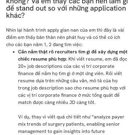
không? Và em thấy các bạn nên làm gì
để stand out so với những application
khác?
Nhìn lại hành trình apply gian nan của em thì đây là vài
điểm em thấy bản thân nên phát huy và có thể có ích
cho các bạn năm 1, 2 đang tìm việc:
Cần nắm thật rõ recruiters tìm gì để xây dựng một
chiếc resume phù hợp
: Khi viết resume, em đã đọc
20+ job descriptions của các vị trí corporate
finance để nắm họ tìm gì ở một ứng viên. Rồi viết
resume dựa trên những câu văn, mô tả của họ
trong job description sao cho resume phù hợp với
các vị trí corporate finance ở mức tổng quát để
match được càng nhiều JD càng tốt.
Ví dụ, thay vì viết quá chi tiết như “analyze payer
mix trends of surgery patients, enabling senior
management to gain insights into future