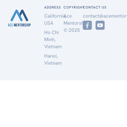
ADDRESS
COPYRIGHT
CONTACT US
California,
Ace
contact@acementor
USA
Mentorship
© 2025
Ho Chi
Minh,
Vietnam
Hanoi,
Vietnam