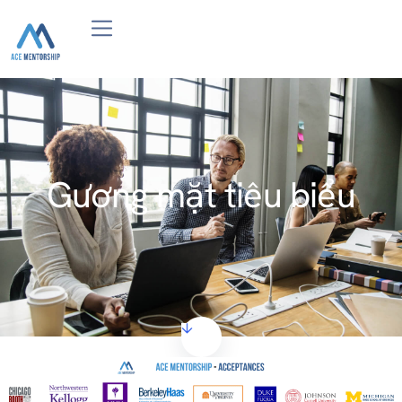
Gương mặt tiêu biểu
– – –