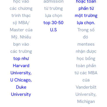
học vào
admission
hoặc toàn
các chương
từ trường
phần từ
trình thạc
lựa chọn
một trường
sỹ MBA/
top 30-50
lựa chọn.
Master của
U.S
Trong số
Mỹ. Nhiều
đó
bạn vào
mentees
các trường
nhận được
top như
học bổng
Harvard
toàn phần
University,
từ các MBA
U Chicago,
của
Duke
Vanderbilt
University
University,
Michigan