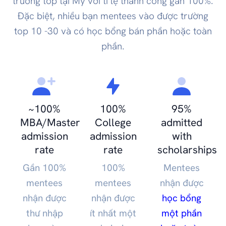
trường top tại Mỹ với tỉ lệ thành công gần 100%.
Đặc biệt, nhiều bạn mentees vào được trường
top 10 -30 và có học bổng bán phần hoặc toàn
phần.
~100%
100%
95%
MBA/Master
College
admitted
admission
admission
with
rate
rate
scholarships
Gần 100%
100%
Mentees
mentees
mentees
nhận được
nhận được
nhận được
học bổng
thư nhập
ít nhất một
một phần