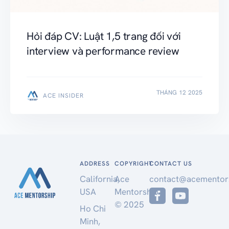
Hỏi đáp CV: Luật 1,5 trang đối với
interview và performance review
THÁNG 12 2025
ACE INSIDER
ADDRESS
COPYRIGHT
CONTACT US
California,
Ace
contact@acementor
USA
Mentorship
© 2025
Ho Chi
Minh,