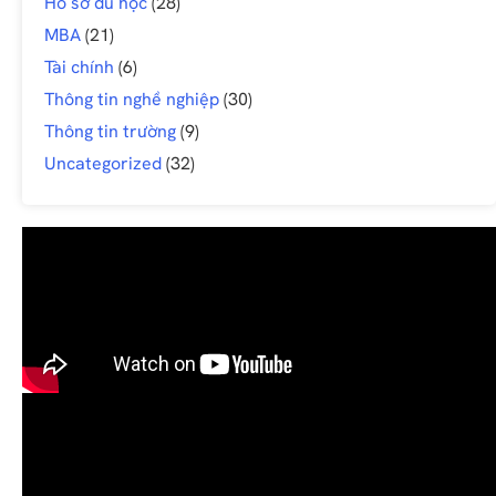
Hồ sơ du học
(28)
MBA
(21)
Tài chính
(6)
Thông tin nghề nghiệp
(30)
Thông tin trường
(9)
Uncategorized
(32)