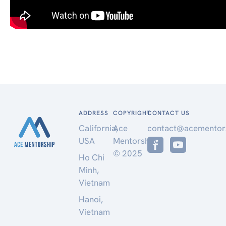
ADDRESS
COPYRIGHT
CONTACT US
California,
Ace
contact@acementor
USA
Mentorship
© 2025
Ho Chi
Minh,
Vietnam
Hanoi,
Vietnam