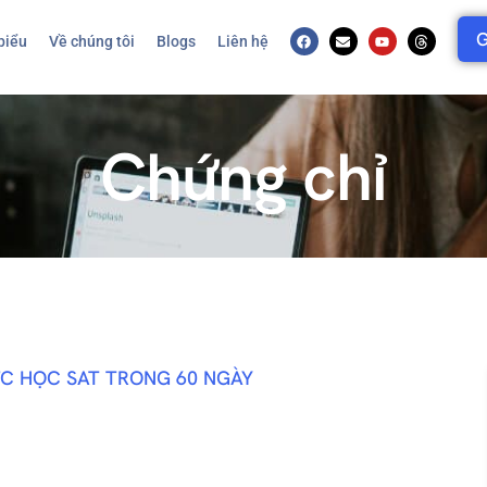
G
biểu
Về chúng tôi
Blogs
Liên hệ
Chứng chỉ
C HỌC SAT TRONG 60 NGÀY