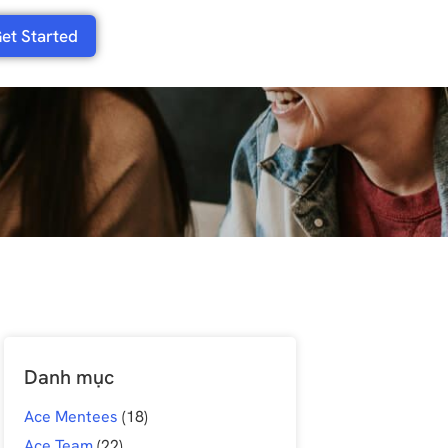
et Started
Danh mục
Ace Mentees
(18)
Ace Team
(22)