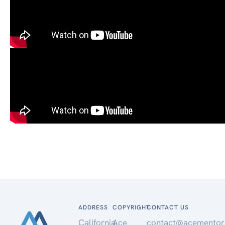
ADDRESS
COPYRIGHT
CONTACT US
California,
Ace
contact@acementor