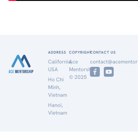
ADDRESS
COPYRIGHT
CONTACT US
California,
Ace
contact@acementor
USA
Mentorship
© 2025
Ho Chi
Minh,
Vietnam
Hanoi,
Vietnam